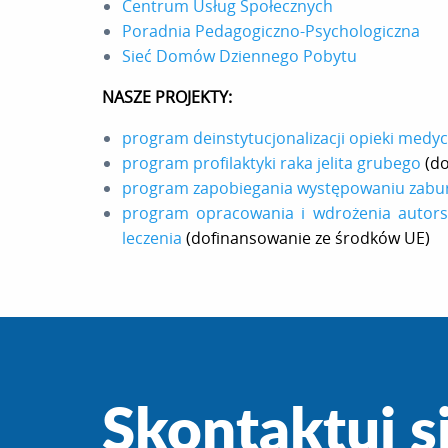
Centrum Usług Społecznych
Poradnia Pedagogiczno-Psychologicz
na
Sieć Domów Dziennego Pobytu
NASZE PROJEKTY:
program deinstytucjonalizacji opieki medy
program profilaktyki raka jelita grubego
(do
program zapobiegania występowaniu zaburz
program opracowania i wdrożenia autorsk
leczenia
(dofinansowanie ze środków UE)
Skontaktuj s