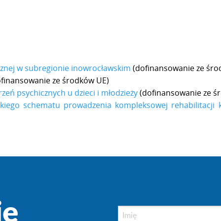
cznej w subregionie inowrocławskim
(dofinansowanie ze śro
finansowanie ze środków UE)
eń psychicznych u dzieci i młodzieży
(dofinansowanie ze ś
iego schematu prowadzenia kompleksowej rehabilitacji k
ię