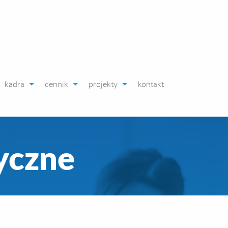
kadra
cennik
projekty
kontakt
yczne