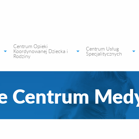
Centrum Opieki
Centrum Usług
Koordynowanej Dziecka i
Specjalitycznych
Rodziny
e Centrum Med