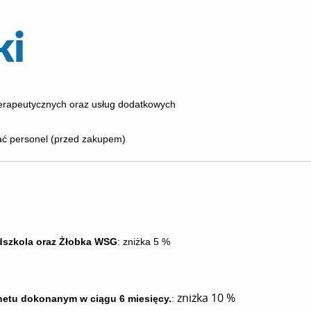
ki
oterapeutycznych oraz usług dodatkowych
wać personel (przed zakupem)
edszkola oraz Żłobka WSG
: zniżka 5 %
zniżka 10 %
netu dokonanym w ciągu 6 miesięcy.
: