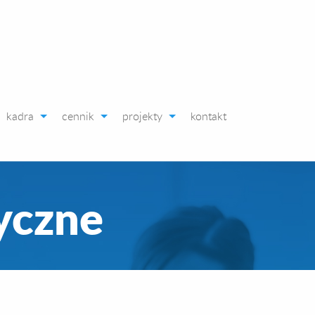
kadra
cennik
projekty
kontakt
yczne