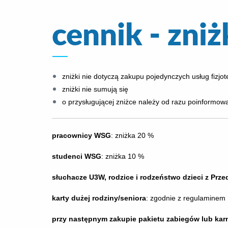
cennik - zniż
zniżki nie dotyczą zakupu pojedynczych usług fizj
zniżki nie sumują się
o przysługującej zniżce należy od razu poinformo
pracownicy WSG
: zniżka 20 %
studenci WSG
: zniżka 10 %
słuchacze U3W, rodzice i rodzeństwo dzieci z Prz
karty dużej rodziny/seniora
: zgodnie z regulaminem
przy następnym zakupie pakietu zabiegów lub kar