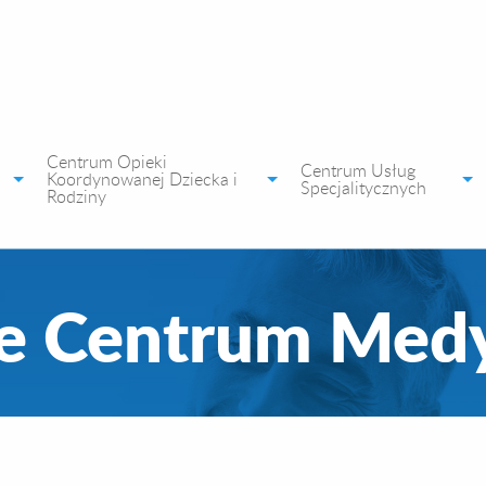
Centrum Opieki
Centrum Usług
Koordynowanej Dziecka i
Specjalitycznych
Rodziny
e Centrum Med