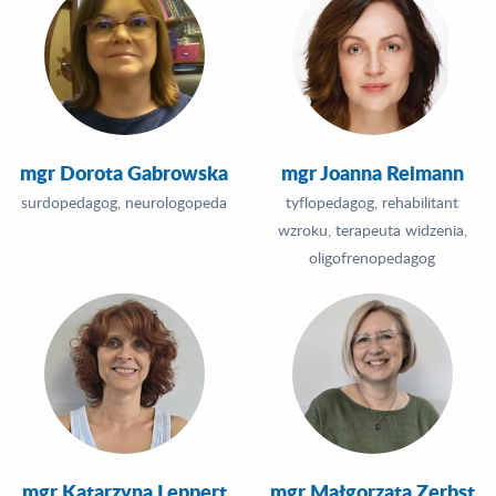
mgr Dorota Gabrowska
mgr Joanna Reimann
surdopedagog, neurologopeda
tyflopedagog, rehabilitant
wzroku, terapeuta widzenia,
oligofrenopedagog
mgr Katarzyna Leppert
mgr Małgorzata Zerbst