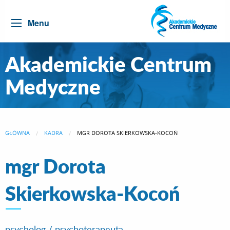
Menu
Akademickie Centrum
Medyczne
GŁÓWNA
KADRA
CURRENT:
MGR DOROTA SKIERKOWSKA-KOCOŃ
mgr Dorota
Skierkowska-Kocoń
psycholog / psychoterapeuta